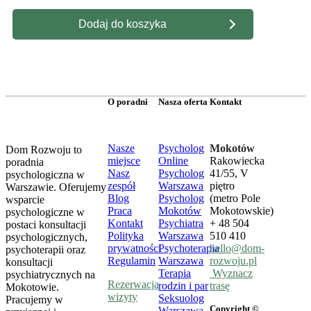
Dodaj do koszyka
O poradni
Nasza oferta
Kontakt
Nasze
Psycholog
Mokotów
Dom Rozwoju to
miejsce
Online
Rakowiecka
poradnia
Nasz
Psycholog
41/55, V
psychologiczna w
zespół
Warszawa
piętro
Warszawie. Oferujemy
Blog
Psycholog
(metro Pole
wsparcie
Praca
Mokotów
Mokotowskie)
psychologiczne w
Kontakt
Psychiatra
+ 48 504
postaci konsultacji
Polityka
Warszawa
510 410
psychologicznych,
prywatności
Psychoterapia
hello@dom-
psychoterapii oraz
Regulamin
Warszawa
rozwoju.pl
konsultacji
Terapia
Wyznacz
psychiatrycznych na
Rezerwacja
rodzin i par
trasę
Mokotowie.
wizyty
Seksuolog
Pracujemy w
Copyright ©
Warszawa