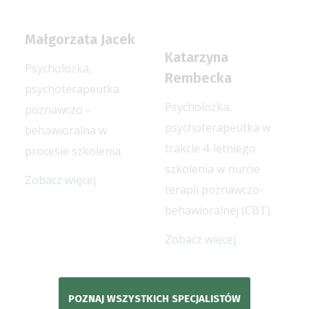
Małgorzata Jacek
Katarzyna
Psycholożka,
Rembecka
psychoterapeutka
Psycholożka,
poznawczo –
psychoterapeutka w
behawioralna w
trakcie 4-letniego
procesie szkolenia.
szkolenia w nurcie
Zobacz więcej
terapii poznawczo-
behawioralnej (CBT).
Zobacz więcej
POZNAJ WSZYSTKICH SPECJALISTÓW