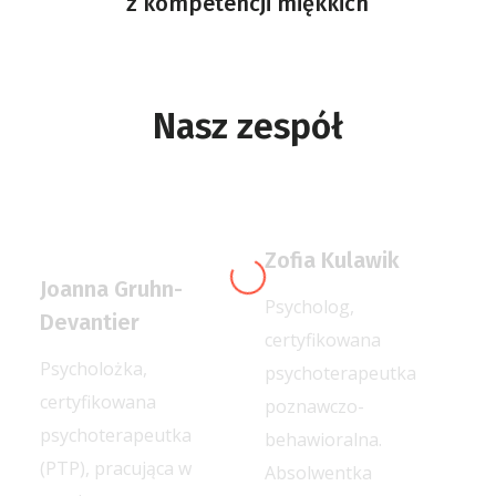
z kompetencji miękkich
Nasz zespół
Zofia Kulawik
Joanna Gruhn-
Psycholog,
Devantier
certyfikowana
Psycholożka,
psychoterapeutka
certyfikowana
poznawczo-
psychoterapeutka
behawioralna.
(PTP), pracująca w
Absolwentka