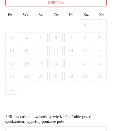
terminów.
Pn.
Wt.
Śr.
Cz.
Pt.
So.
Nd.
1
2
3
4
5
6
7
8
9
10
11
12
13
14
15
16
17
18
19
20
21
22
23
24
25
26
27
28
29
30
31
Jeśli jest coś co powinniśmy wiedzieć o Tobie przed
spotkaniem, wypełnij poniższe pole