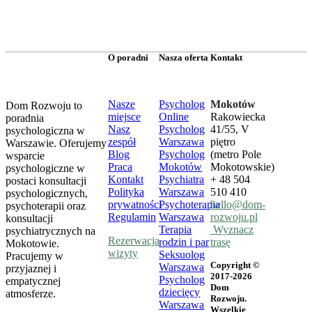
O poradni
Nasza oferta
Kontakt
Nasze
Psycholog
Mokotów
Dom Rozwoju to
miejsce
Online
Rakowiecka
poradnia
Nasz
Psycholog
41/55, V
psychologiczna w
zespół
Warszawa
piętro
Warszawie. Oferujemy
Blog
Psycholog
(metro Pole
wsparcie
Praca
Mokotów
Mokotowskie)
psychologiczne w
Kontakt
Psychiatra
+ 48 504
postaci konsultacji
Polityka
Warszawa
510 410
psychologicznych,
prywatności
Psychoterapia
hello@dom-
psychoterapii oraz
Regulamin
Warszawa
rozwoju.pl
konsultacji
Terapia
Wyznacz
psychiatrycznych na
Rezerwacja
rodzin i par
trasę
Mokotowie.
wizyty
Seksuolog
Pracujemy w
Copyright ©
Warszawa
przyjaznej i
2017-2026
Psycholog
empatycznej
Dom
dziecięcy
atmosferze.
Rozwoju.
Warszawa
Wszelkie