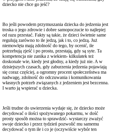
dziecko nie chce go jeść?
Bo jeśli powodem przymuszania dziecka do jedzenia jest
troska o jego zdrowie i dobre samopoczucie to najlepiej
od razu przestać. Fakty są takie, że dzieci świetnie same
regulują zarówno to ile jedzą, jak i to, co jedzą. Już
niemowlęta mają zdolność do tego, by ocenić, ile
potrzebują zjeść i po prostu, przestają, gdy są syte. Ta
kompetencja nie zanika z wiekiem- kilkulatek też
doskonale wie, kiedy jest głodny, a kiedy już nie. A w
dzisiejszych czasach, gdy zaburzenia jedzenia pojawiają
się coraz częściej, a ogromny procent społeczeństwa ma
nadwagę, zdolność do odczuwania i komunikowania
własnych potrzeb związanych z jedzeniem jest bezcenna.
I warto ją wspierać u dziecka.
Jeśli trudne do uwierzenia wydaje się, że dziecko może
decydować o ilości spożywanego pokarmu, w dość
prosty sposób można to sprawdzić- wystarczy zważyć
swoje dziecko i przez tydzień pozwolić mu samemu
decydować o tym ile i co je (oczywiście wybór ten