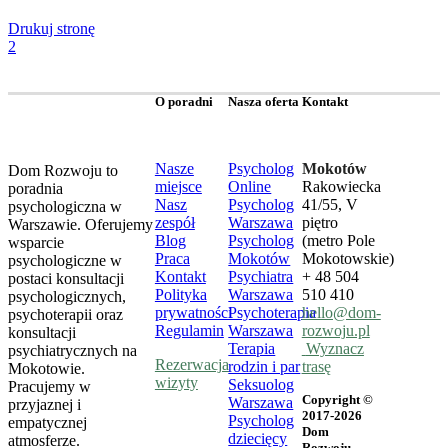
Drukuj stronę
2
O poradni
Nasza oferta
Kontakt
Nasze
Psycholog
Mokotów
Dom Rozwoju to
miejsce
Online
Rakowiecka
poradnia
Nasz
Psycholog
41/55, V
psychologiczna w
zespół
Warszawa
piętro
Warszawie. Oferujemy
Blog
Psycholog
(metro Pole
wsparcie
Praca
Mokotów
Mokotowskie)
psychologiczne w
Kontakt
Psychiatra
+ 48 504
postaci konsultacji
Polityka
Warszawa
510 410
psychologicznych,
prywatności
Psychoterapia
hello@dom-
psychoterapii oraz
Regulamin
Warszawa
rozwoju.pl
konsultacji
Terapia
Wyznacz
psychiatrycznych na
Rezerwacja
rodzin i par
trasę
Mokotowie.
wizyty
Seksuolog
Pracujemy w
Copyright ©
Warszawa
przyjaznej i
2017-2026
Psycholog
empatycznej
Dom
dziecięcy
atmosferze.
Rozwoju.