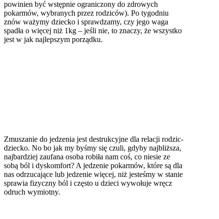
powinien być wstępnie ograniczony do zdrowych
pokarmów, wybranych przez rodziców). Po tygodniu
znów ważymy dziecko i sprawdzamy, czy jego waga
spadła o więcej niż 1kg – jeśli nie, to znaczy, że wszystko
jest w jak najlepszym porządku.
Zmuszanie do jedzenia jest destrukcyjne dla relacji rodzic-
dziecko. No bo jak my byśmy się czuli, gdyby najbliższa,
najbardziej zaufana osoba robiła nam coś, co niesie ze
sobą ból i dyskomfort? A jedzenie pokarmów, które są dla
nas odrzucające lub jedzenie więcej, niż jesteśmy w stanie
sprawia fizyczny ból i często u dzieci wywołuje wręcz
odruch wymiotny.