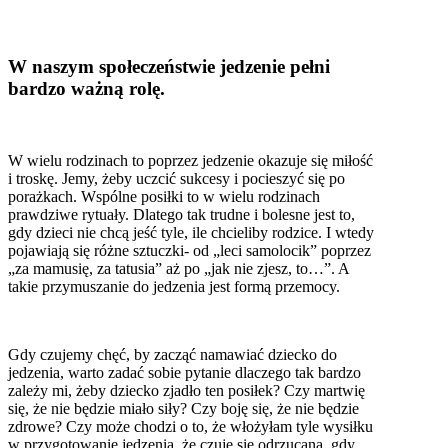
W naszym społeczeństwie jedzenie pełni
bardzo ważną rolę.
W wielu rodzinach to poprzez jedzenie okazuje się miłość
i troskę. Jemy, żeby uczcić sukcesy i pocieszyć się po
porażkach. Wspólne posiłki to w wielu rodzinach
prawdziwe rytuały. Dlatego tak trudne i bolesne jest to,
gdy dzieci nie chcą jeść tyle, ile chcieliby rodzice. I wtedy
pojawiają się różne sztuczki- od „leci samolocik” poprzez
„za mamusię, za tatusia” aż po „jak nie zjesz, to…”. A
takie przymuszanie do jedzenia jest formą przemocy.
Gdy czujemy chęć, by zacząć namawiać dziecko do
jedzenia, warto zadać sobie pytanie dlaczego tak bardzo
zależy mi, żeby dziecko zjadło ten posiłek? Czy martwię
się, że nie będzie miało siły? Czy boję się, że nie będzie
zdrowe? Czy może chodzi o to, że włożyłam tyle wysiłku
w przygotowanie jedzenia, że czuję się odrzucana, gdy